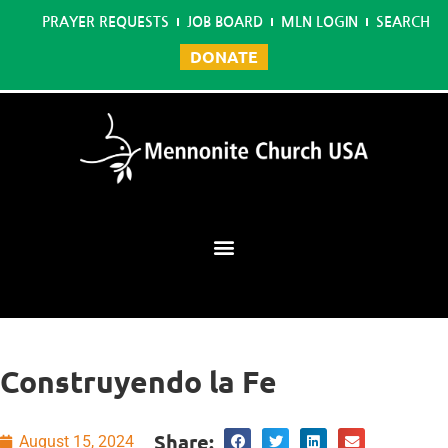
PRAYER REQUESTS
JOB BOARD
MLN LOGIN
SEARCH
DONATE
Mennonite Learning Network
Construyendo la Fe
Share:
August 15, 2024