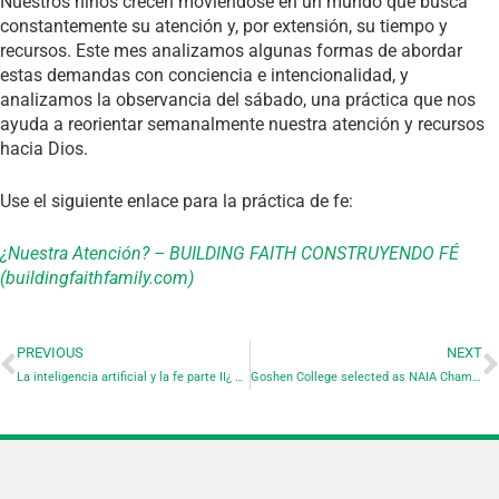
Nuestros niños crecen moviéndose en un mundo que busca
constantemente su atención y, por extensión, su tiempo y
recursos. Este mes analizamos algunas formas de abordar
estas demandas con conciencia e intencionalidad, y
analizamos la observancia del sábado, una práctica que nos
ayuda a reorientar semanalmente nuestra atención y recursos
hacia Dios.
Use el siguiente enlace para la práctica de fe:
¿Nuestra Atención? – BUILDING FAITH CONSTRUYENDO FÉ
(buildingfaithfamily.com)
PREVIOUS
NEXT
La inteligencia artificial y la fe parte II¿ Llegó el transhumanismo a la iglesia?
Goshen College selected as NAIA Champions of Character Five-Star Award winner for 22nd straight year