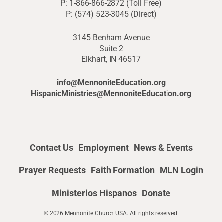
P: 1-866-866-2872 (Toll Free)
P: (574) 523-3045 (Direct)
3145 Benham Avenue
Suite 2
Elkhart, IN 46517
info@MennoniteEducation.org
HispanicMinistries@MennoniteEducation.org
Contact Us
Employment
News & Events
Prayer Requests
Faith Formation
MLN Login
Ministerios Hispanos
Donate
© 2026 Mennonite Church USA. All rights reserved.