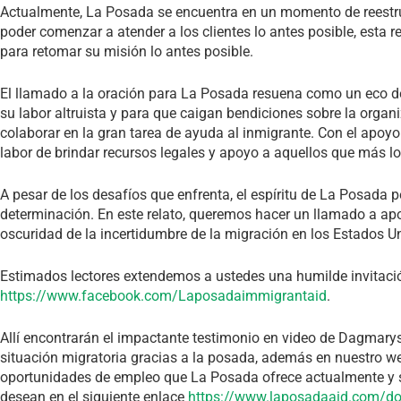
Actualmente, La Posada se encuentra en un momento de reestru
poder comenzar a atender a los clientes lo antes posible, esta r
para retomar su misión lo antes posible.
El llamado a la oración para La Posada resuena como un eco d
su labor altruista y para que caigan bendiciones sobre la organ
colaborar en la gran tarea de ayuda al inmigrante. Con el apo
labor de brindar recursos legales y apoyo a aquellos que más lo
A pesar de los desafíos que enfrenta, el espíritu de La Posada pe
determinación. En este relato, queremos hacer un llamado a ap
oscuridad de la incertidumbre de la migración en los Estados U
Estimados lectores extendemos a ustedes una humilde invitaci
https://www.facebook.com/Laposadaimmigrantaid
.
Allí encontrarán el impactante testimonio en video de Dagmary
situación migratoria gracias a la posada, además en nuestro w
oportunidades de empleo que La Posada ofrece actualmente y si 
desean en el siguiente enlace
https://www.laposadaaid.com/d