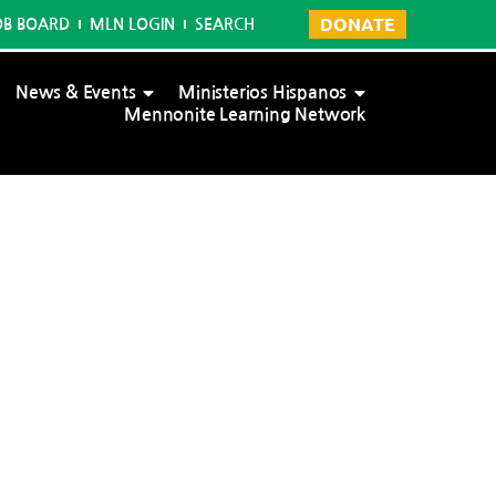
DONATE
OB BOARD
MLN LOGIN
SEARCH
News & Events
Ministerios Hispanos
Mennonite Learning Network