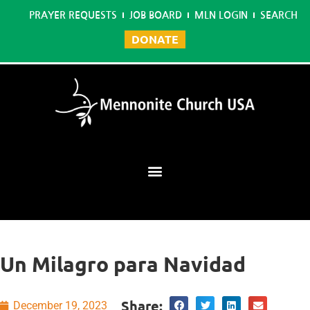
PRAYER REQUESTS
JOB BOARD
MLN LOGIN
SEARCH
DONATE
Mennonite Learning Network
Un Milagro para Navidad
Share:
December 19, 2023