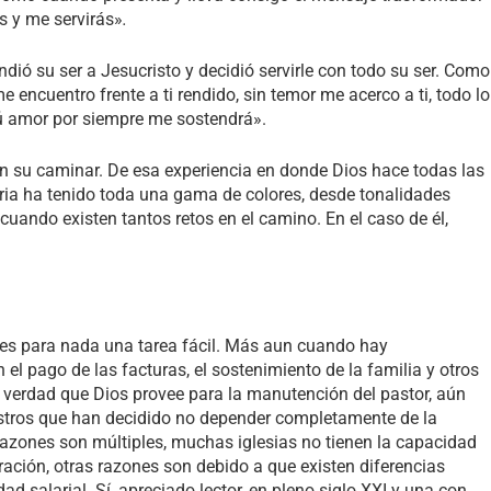
s y me servirás»
.
ndió su ser a Jesucristo y decidió servirle con todo su ser. Como
encuentro frente a ti rendido, sin temor me acerco a ti, todo lo
tú amor por siempre me sostendrá».
 en su caminar. De esa experiencia en donde Dios hace todas las
toria ha tenido toda una gama de colores, desde tonalidades
cuando existen tantos retos en el camino. En el caso de él,
o es para nada una tarea fácil. Más aun cuando hay
 pago de las facturas, el sostenimiento de la familia y otros
erdad que Dios provee para la manutención del pastor, aún
nistros que han decidido no depender completamente de la
razones son múltiples, muchas iglesias no tienen la capacidad
ación, otras razones son debido a que existen diferencias
ad salarial. Sí, apreciado lector, en pleno siglo XXI y una con