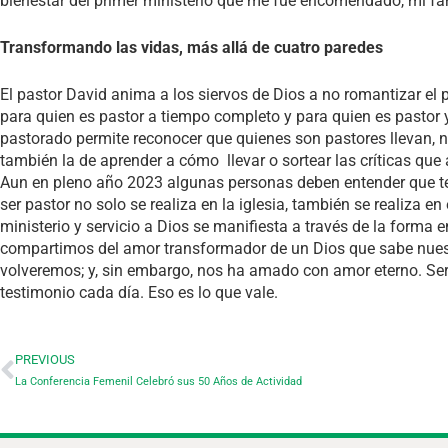
bienestar del primer ministerio que me fue encomendado, mi fam
Transformando las vidas, más allá de cuatro paredes
El pastor David anima a los siervos de Dios a no romantizar el
para quien es pastor a tiempo completo y para quien es pastor y
pastorado permite reconocer que quienes son pastores llevan, no
también la de aprender a cómo llevar o sortear las críticas que
Aun en pleno año 2023 algunas personas deben entender que ten
ser pastor no solo se realiza en la iglesia, también se realiza en e
ministerio y servicio a Dios se manifiesta a través de la form
compartimos del amor transformador de un Dios que sabe nues
volveremos; y, sin embargo, nos ha amado con amor eterno. Ser
testimonio cada día. Eso es lo que vale.
PREVIOUS
La Conferencia Femenil Celebró sus 50 Años de Actividad