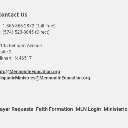
Contact Us
: 1-866-866-2872 (Toll Free)
: (574) 523-3045 (Direct)
145 Benham Avenue
uite 2
lkhart, IN 46517
nfo@MennoniteEducation.org
ispanicMinistries@MennoniteEducation.org
ayer Requests
Faith Formation
MLN Login
Ministeri