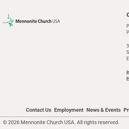
P
P
3
S
E
i
H
Contact Us
Employment
News & Events
Pr
© 2026 Mennonite Church USA. All rights reserved.