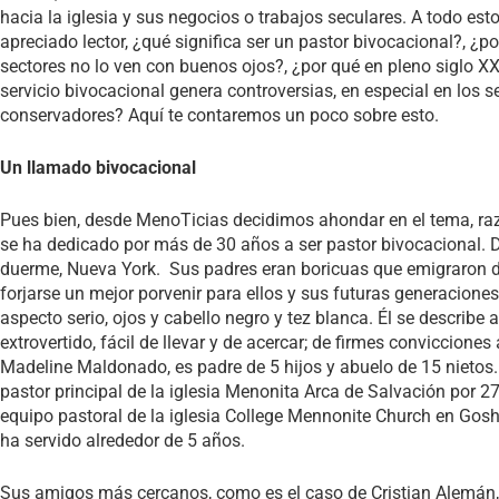
hacia la iglesia y sus negocios o trabajos seculares. A todo est
apreciado lector, ¿qué significa ser un pastor bivocacional?, ¿p
sectores no lo ven con buenos ojos?, ¿por qué en pleno siglo XX
servicio bivocacional genera controversias, en especial en los 
conservadores? Aquí te contaremos un poco sobre esto.
Un llamado bivocacional
Pues bien, desde MenoTicias decidimos ahondar en el tema, r
se ha dedicado por más de 30 años a ser pastor bivocacional. 
duerme, Nueva York. Sus padres eran boricuas que emigraron de
forjarse un mejor porvenir para ellos y sus futuras generacion
aspecto serio, ojos y cabello negro y tez blanca. Él se describ
extrovertido, fácil de llevar y de acercar; de firmes conviccione
Madeline Maldonado, es padre de 5 hijos y abuelo de 15 nietos.
pastor principal de la iglesia Menonita Arca de Salvación por 27
equipo pastoral de la iglesia College Mennonite Church en Gos
ha servido alrededor de 5 años.
Sus amigos más cercanos, como es el caso de Cristian Alemán, 