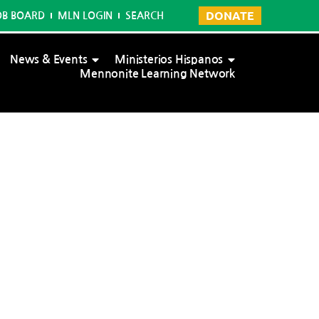
DONATE
OB BOARD
MLN LOGIN
SEARCH
News & Events
Ministerios Hispanos
Mennonite Learning Network