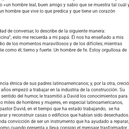
o «un hombre leal, buen amigo y sabio que se muestra tal cuál 
 un hombre que vive lo que predica y que tiene un corazón
ad de conversar, lo describe de la siguiente manera:
cina”, esto me recuerda a mi papá. Él nos ha enseñado a mis
dio de los momentos maravillosos y de los difíciles; mientras
 como él; tierno y fuerte. Un hombre de fe. Estoy orgullosa de
ncia étnica de sus padres latinoamericanos; y, por la otra, creció
 años empezó a trabajar en la industria de la construcción. Su
sentido del humor, le trasmitió a David los conocimientos para
rio miles de hombres y mujeres, en especial latinoamericanos,
 pastor David, en el tiempo que ha estado trabajando, se ha
arar y reconstruir casas o edificios que habían sido desechados
funda convicción de ser un instrumento que ha ayudado a reparar,
s como cuando presenta y lleva consigo el mensaje trasformador