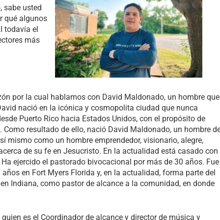
o, sabe usted
or qué algunos
I todavía el
sectores más
azón por la cual hablamos con David Maldonado, un hombre que
David nació en la icónica y cosmopolita ciudad que nunca
sde Puerto Rico hacia Estados Unidos, con el propósito de
es. Como resultado de ello, nació David Maldonado, un hombre d
e así mismo como un hombre emprendedor, visionario, alegre,
s acerca de su fe en Jesucristo. En la actualidad está casado con
 Ha ejercido el pastorado bivocacional por más de 30 años. Fue
 años en Fort Myers Florida y, en la actualidad, forma parte del
hen Indiana, como pastor de alcance a la comunidad, en donde
quien es el Coordinador de alcance y director de música y