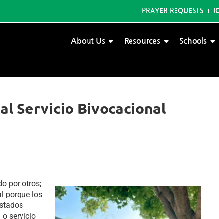
PRAYER REQUESTS
J
About Us
Resources
Schools
l Servicio Bivocacional
o por otros;
al porque los
Estados
 o servicio