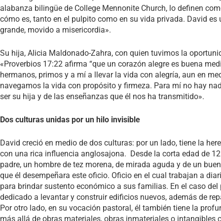
alabanza bilingüe de College Mennonite Church, lo definen com
cómo es, tanto en el pulpito como en su vida privada. David es
grande, movido a misericordia».
Su hija, Alicia Maldonado-Zahra, con quien tuvimos la oportunid
«Proverbios 17:22 afirma “que un corazón alegre es buena medi
hermanos, primos y a mí a llevar la vida con alegría, aun en me
navegamos la vida con propósito y firmeza. Para mí no hay nadie
ser su hija y de las enseñanzas que él nos ha transmitido».
Dos culturas unidas por un hilo invisible
David creció en medio de dos culturas: por un lado, tiene la here
con una rica influencia anglosajona. Desde la corta edad de 12
padre, un hombre de tez morena, de mirada aguda y de un buen 
que él desempeñara este oficio. Oficio en el cual trabajan a dia
para brindar sustento económico a sus familias. En el caso del
dedicado a levantar y construir edificios nuevos, además de rep
Por otro lado, en su vocación pastoral, él también tiene la pro
más allá de obras materiales, obras inmateriales o intangible