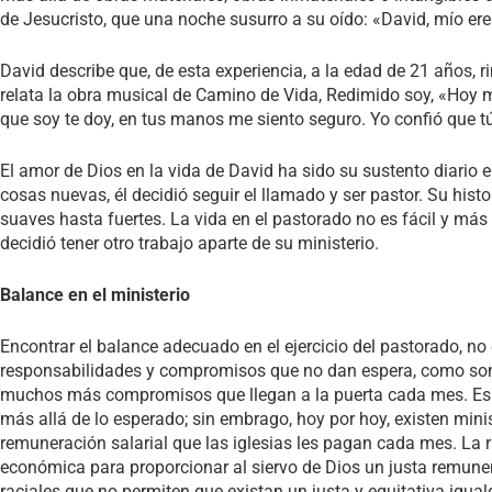
de Jesucristo, que una noche susurro a su oído: «David, mío ere
David describe que, de esta experiencia, a la edad de 21 años, ri
relata la obra musical de Camino de Vida, Redimido soy, «Hoy me 
que soy te doy, en tus manos me siento seguro. Yo confió que 
El amor de Dios en la vida de David ha sido su sustento diario
cosas nuevas, él decidió seguir el llamado y ser pastor. Su his
suaves hasta fuertes. La vida en el pastorado no es fácil y más 
decidió tener otro trabajo aparte de su ministerio.
Balance en el ministerio
Encontrar el balance adecuado en el ejercicio del pastorado, n
responsabilidades y compromisos que no dan espera, como son el
muchos más compromisos que llegan a la puerta cada mes. Es v
más allá de lo esperado; sin embrago, hoy por hoy, existen mi
remuneración salarial que las iglesias les pagan cada mes. La 
económica para proporcionar al siervo de Dios un justa remuner
raciales que no permiten que existan un justa y equitativa iguald