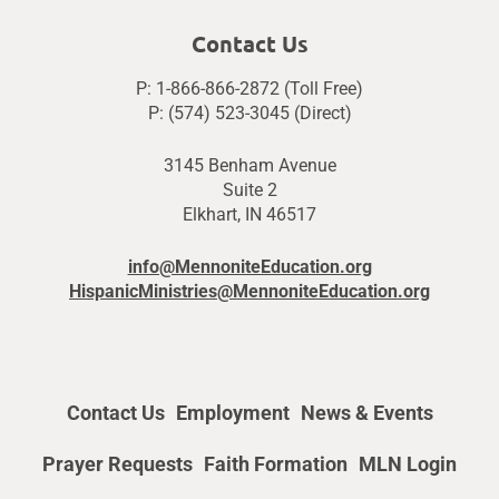
Contact Us
P: 1-866-866-2872 (Toll Free)
P: (574) 523-3045 (Direct)
3145 Benham Avenue
Suite 2
Elkhart, IN 46517
info@MennoniteEducation.org
HispanicMinistries@MennoniteEducation.org
Contact Us
Employment
News & Events
Prayer Requests
Faith Formation
MLN Login