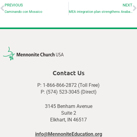
PREVIOUS
NEXT
Caminando con Mosaico
MEA integration plan strengthens Anabaptist education in MC USA
Contact Us
P: 1-866-866-2872 (Toll Free)
P: (574) 523-3045 (Direct)
3145 Benham Avenue
Suite 2
Elkhart, IN 46517
info@MennoniteEducation.org