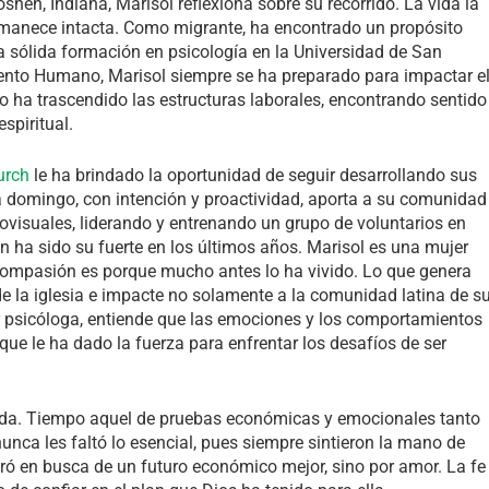
hen, Indiana, Marisol reflexiona sobre su recorrido. La vida la
permanece intacta. Como migrante, ha encontrado un propósito
a sólida formación en psicología en la Universidad de San
lento Humano, Marisol siempre se ha preparado para impactar e
o ha trascendido las estructuras laborales, encontrando sentido
spiritual.
urch
le ha brindado la oportunidad de seguir desarrollando sus
a domingo, con intención y proactividad, aporta a su comunidad
diovisuales, liderando y entrenando un grupo de voluntarios en
n ha sido su fuerte en los últimos años. Marisol es una mujer
 compasión es porque mucho antes lo ha vivido. Lo que genera
de la iglesia e impacte no solamente a la comunidad latina de s
r psicóloga, entiende que las emociones y los comportamientos
 que le ha dado la fuerza para enfrentar los desafíos de ser
ida. Tiempo aquel de pruebas económicas y emocionales tanto
nca les faltó lo esencial, pues siempre sintieron la mano de
gró en busca de un futuro económico mejor, sino por amor. La fe