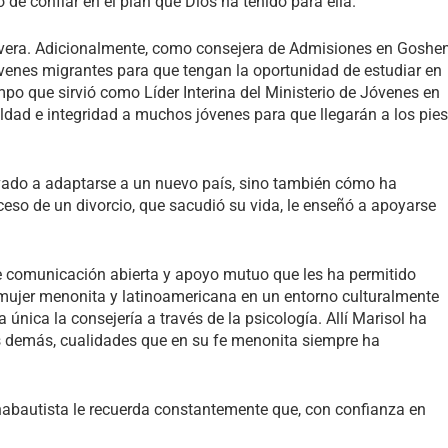
o de confiar en el plan que Dios ha tenido para ella.
mavera. Adicionalmente, como consejera de Admisiones en Goshe
jóvenes migrantes para que tengan la oportunidad de estudiar en
mpo que sirvió como Líder Interina del Ministerio de Jóvenes en
ildad e integridad a muchos jóvenes para que llegarán a los pies
llevado a adaptarse a un nuevo país, sino también cómo ha
ceso de un divorcio, que sacudió su vida, le enseñó a apoyarse
e comunicación abierta y apoyo mutuo que les ha permitido
 mujer menonita y latinoamericana en un entorno culturalmente
única la consejería a través de la psicología. Allí Marisol ha
os demás, cualidades que en su fe menonita siempre ha
 anabautista le recuerda constantemente que, con confianza en