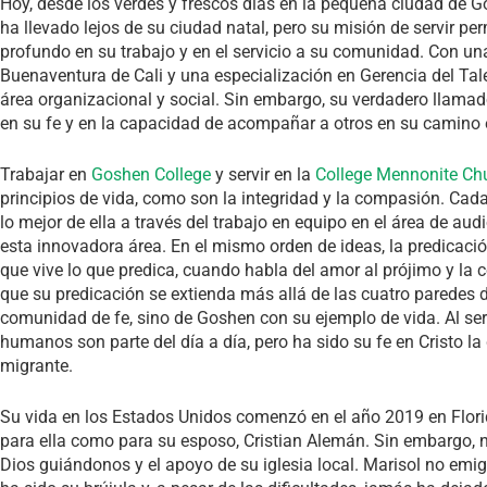
Hoy, desde los verdes y frescos días en la pequeña ciudad de Gos
ha llevado lejos de su ciudad natal, pero su misión de servir 
profundo en su trabajo y en el servicio a su comunidad. Con un
Buenaventura de Cali y una especialización en Gerencia del Ta
área organizacional y social. Sin embargo, su verdadero llamad
en su fe y en la capacidad de acompañar a otros en su camino e
Trabajar en
Goshen College
y servir en la
College Mennonite Ch
principios de vida, como son la integridad y la compasión. Cad
lo mejor de ella a través del trabajo en equipo en el área de au
esta innovadora área. En el mismo orden de ideas, la predicació
que vive lo que predica, cuando habla del amor al prójimo y la
que su predicación se extienda más allá de las cuatro paredes 
comunidad de fe, sino de Goshen con su ejemplo de vida. Al se
humanos son parte del día a día, pero ha sido su fe en Cristo la
migrante.
Su vida en los Estados Unidos comenzó en el año 2019 en Flor
para ella como para su esposo, Cristian Alemán. Sin embargo, nu
Dios guiándonos y el apoyo de su iglesia local. Marisol no emi