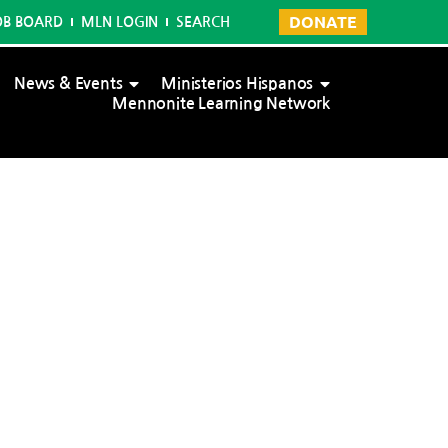
DONATE
OB BOARD
MLN LOGIN
SEARCH
News & Events
Ministerios Hispanos
Mennonite Learning Network