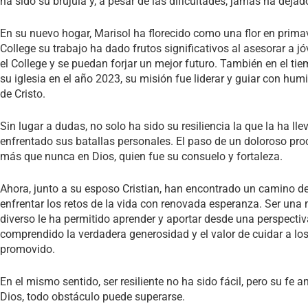
ha sido su brújula y, a pesar de las dificultades, jamás ha dejad
En su nuevo hogar, Marisol ha florecido como una flor en pri
College su trabajo ha dado frutos significativos al asesorar a 
el College y se puedan forjar un mejor futuro. También en el tie
su iglesia en el año 2023, su misión fue liderar y guiar con hum
de Cristo.
Sin lugar a dudas, no solo ha sido su resiliencia la que la ha 
enfrentado sus batallas personales. El paso de un doloroso pro
más que nunca en Dios, quien fue su consuelo y fortaleza.
Ahora, junto a su esposo Cristian, han encontrado un camino d
enfrentar los retos de la vida con renovada esperanza. Ser una
diverso le ha permitido aprender y aportar desde una perspectiva 
comprendido la verdadera generosidad y el valor de cuidar a l
promovido.
En el mismo sentido, ser resiliente no ha sido fácil, pero su fe
Dios, todo obstáculo puede superarse.